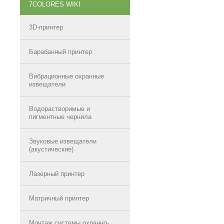
7COLORES WIKI
3D-принтер
Барабанный принтер
Вибрационные охранные
извещатели
Водорастворимые и
пигментные чернила
Звуковые извещатели
(акустические)
Лазерный принтер
Матричный принтер
Монтаж системы охранно-