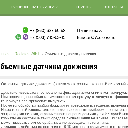
РУКОВОДСТВА ПО ЗАПРАВКЕ
ТЕРМИНЫ
КОНТАКТЫ
+7 (963) 627-60-98
Пишите нам:
+7 (903) 745-63-49
kurator@7colores.ru
авная
→
7colores WIKI
→
Объемные датчики движения
бъемные датчики движения
Объемные датчики движения
(оптико
-электронные охранный объемный 
Действие извещателя основано на фиксации изменений в контролируе
При перемещении объекта, имеющего температуру отличную от фоново
генерирует электрические импульсы.
После их обработки прибор формирует тревожное извещение, включая 
Инфракрасный извещатель является пассивным прибором – он ничего не
за границами объема, ограниченного непроницаемыми для ИК лучей ма
комнаты на состояние таких средств сигнализации не влияет. Но засве
может вызвать ложное срабатывание извещателя этого типа.
Дальность действия их составляет 6-
10 метров
, в зависимости от моде