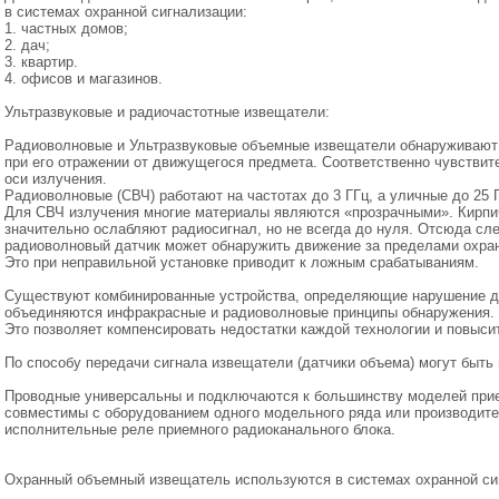
в системах охранной сигнализации:
1. частных домов;
2. дач;
3. квартир.
4. офисов и магазинов.
Ультразвуковые и радиочастотные извещатели:
Радиоволновые и Ультразвуковые объемные извещатели обнаруживают 
при его отражении от движущегося предмета. Соответственно чувствит
оси излучения.
Радиоволновые
(СВЧ
) работают на частотах до 3 ГГц, а уличные до 25 
Для СВЧ излучения многие материалы являются
«прозрачными
». Кирп
значительно ослабляют радиосигнал, но не всегда до нуля. Отсюда сл
радиоволновый датчик может обнаружить движение за пределами охра
Это при неправильной установке приводит к ложным срабатываниям.
Существуют комбинированные устройства, определяющие нарушение д
объединяются инфракрасные и радиоволновые принципы обнаружения.
Это позволяет компенсировать недостатки каждой технологии и повыси
По способу передачи сигнала извещатели
(датчики
объема) могут быть
Проводные универсальны и подключаются к большинству моделей при
совместимы с оборудованием одного модельного ряда или производите
исполнительные реле приемного радиоканального блока.
Охранный объемный извещатель используются в системах охранной с