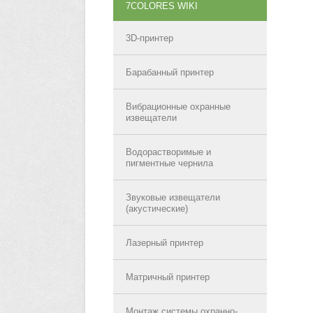
7COLORES WIKI
3D-принтер
Барабанный принтер
Вибрационные охранные
извещатели
Водорастворимые и
пигментные чернила
Звуковые извещатели
(акустические)
Лазерный принтер
Матричный принтер
Монтаж системы охранно-