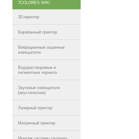
7COLORES WIKI
3D-принтер
Барабанный принтер
Вибрационные охранные
извещатели
Водорастворимые и
пигментные чернила
Звуковые извещатели
(акустические)
Лазерный принтер
Матричный принтер
Монтаж системы охранно-