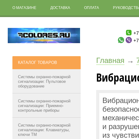
О МАГАЗИНЕ
ДОСТАВКА
ОПЛАТА
РУКОВОДСТВА
+7
+7
Главная
→
КАТАЛОГ ТОВАРОВ
Вибраци
Системы охранно-пожарной
сигнализации: Пультовое
оборудование
Вибрацион
Системы охранно-пожарной
сигнализации: Приемно-
безопасно
контрольные приборы
механичес
и разруше
Системы охранно-пожарной
сигнализации: Клавиатуры,
из чувств
ключи ТМ