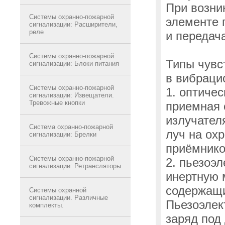
При возни
Системы охранно-пожарной
элементе 
сигнализации: Расширители,
реле
и передач
Системы охранно-пожарной
Типы чувс
сигнализации: Блоки питания
в вибраци
Системы охранно-пожарной
1. оптиче
сигнализации: Извещатели.
Тревожные кнопки
приемная 
излучател
Система охранно-пожарной
луч на ох
сигнализации: Брелки
приёмнико
Системы охранно-пожарной
2. пьезоэ
сигнализации: Ретрансляторы
инертную 
содержащи
Системы охранной
сигнализации. Различные
Пьезоэлек
комплекты.
заряд под