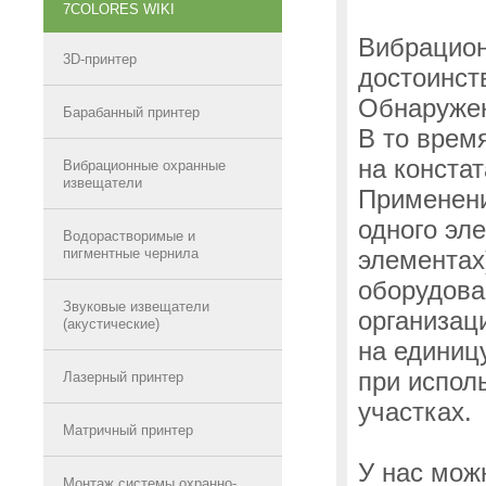
7COLORES WIKI
Вибрацио
3D-принтер
достоинст
Обнаружен
Барабанный принтер
В то врем
на конста
Вибрационные охранные
извещатели
Применени
одного эл
Водорастворимые и
пигментные чернила
элементах
оборудова
Звуковые извещатели
организац
(акустические)
на единиц
при испол
Лазерный принтер
участках.
Матричный принтер
У нас мож
Монтаж системы охранно-