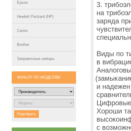
Epson
3. трибоэл
на трибоэ
Hewlett Packard (HP)
заряда пр
чувствите
Canon
специальн
Brother
Виды по т
Заправочные наборы
в вибраци
Аналоговы
(замыкани
ФИЛЬТР ПО МОДЕЛЯМ
и надежен
сравнител
Цифровые 
Хороши та
Подобрать
высокоинф
с возможн