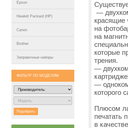
Epson
Существуе
— двухко
Hewlett Packard (HP)
красящие 
на фотоба
Canon
на магнит
специальн
Brother
которые п
Заправочные наборы
трения.
— двухко
картридже
ФИЛЬТР ПО МОДЕЛЯМ
— одноко
которого 
Плюсом ла
Подобрать
печатать 
в качеств