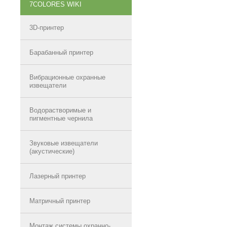
7COLORES WIKI
3D-принтер
Барабанный принтер
Вибрационные охранные
извещатели
Водорастворимые и
пигментные чернила
Звуковые извещатели
(акустические)
Лазерный принтер
Матричный принтер
Монтаж системы охранно-