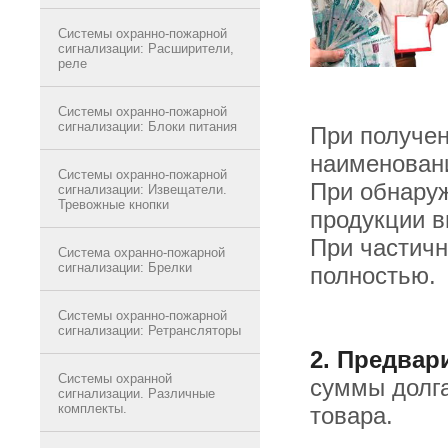
Системы охранно-пожарной
сигнализации: Расширители,
реле
Системы охранно-пожарной
сигнализации: Блоки питания
При получен
наименовани
Системы охранно-пожарной
При обнару
сигнализации: Извещатели.
Тревожные кнопки
продукции в
При частичн
Система охранно-пожарной
сигнализации: Брелки
полностью.
Системы охранно-пожарной
сигнализации: Ретрансляторы
2. Предвар
Системы охранной
суммы долга
сигнализации. Различные
комплекты.
товара.